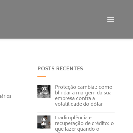
POSTS RECENTES
Proteção cambial: como
07
blindar a margem da sua
maio
sários
empresa contra a
volatilidade do dólar
Nenhum
comentário
Inadimplência e
em
06
Proteção
recuperação de crédito: o
abr
cambial:
que fazer quando o
como