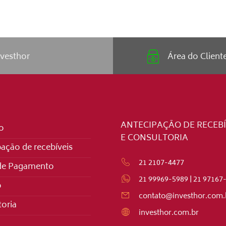
nvesthor
Área do Clien
ANTECIPAÇÃO DE RECEBÍ
o
E CONSULTORIA
ação de recebíveis
21 2107-4477
de Pagamento
21 99969-5989
|
21 97167
o
contato@investhor.com.
oria
investhor.com.br