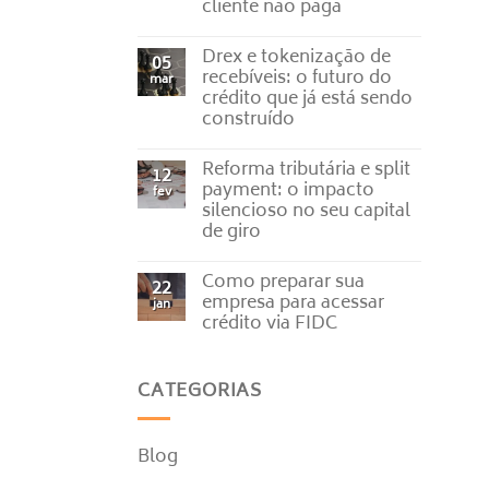
blindar
cliente não paga
a
margem
Nenhum
da
comentário
Drex e tokenização de
em
05
sua
Inadimplência
empresa
recebíveis: o futuro do
mar
e
contra
crédito que já está sendo
recuperação
a
de
construído
volatilidade
crédito:
do
o
Nenhum
dólar
que
comentário
Reforma tributária e split
em
12
fazer
Drex
quando
payment: o impacto
fev
e
o
silencioso no seu capital
tokenização
cliente
de
de giro
não
recebíveis:
paga
o
Nenhum
futuro
comentário
Como preparar sua
em
22
do
Reforma
crédito
empresa para acessar
jan
tributária
que
crédito via FIDC
e
já
split
está
Nenhum
payment:
sendo
comentário
o
construído
em
impacto
CATEGORIAS
Como
silencioso
preparar
no
sua
seu
empresa
capital
para
Blog
de
acessar
giro
crédito
via