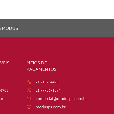
FIDC
te MODUS
VEIS
MEIOS DE
PAGAMENTOS
21 2107-4490
-6903
21 99986-1074
br
comercial@modusps.com.br
modusps.com.br