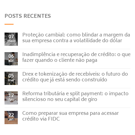
POSTS RECENTES
Proteção cambial: como blindar a margem da
07
sua empresa contra a volatilidade do dólar
maio
Nenhum
comentário
Inadimplência e recuperação de crédito: o que
em
06
Proteção
fazer quando o cliente não paga
abr
cambial:
como
Nenhum
blindar
comentário
Drex e tokenização de recebíveis: o futuro do
a
em
05
margem
Inadimplência
crédito que já está sendo construído
mar
da
e
sua
recuperação
Nenhum
empresa
de
comentário
Reforma tributária e split payment: o impacto
contra
crédito:
em
12
a
o
Drex
silencioso no seu capital de giro
fev
volatilidade
que
e
do
fazer
tokenização
Nenhum
dólar
quando
de
comentário
Como preparar sua empresa para acessar
o
recebíveis:
em
22
cliente
o
Reforma
crédito via FIDC
jan
não
futuro
tributária
paga
do
e
Nenhum
crédito
split
comentário
que
payment:
em