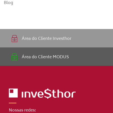
seu
para
Blog
capital
acessar
de
crédito
giro
via
FIDC
Área do Cliente Investhor
Área do Cliente MODUS
Nossas redes: