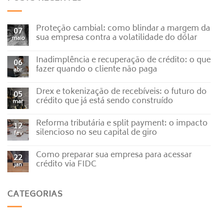
Proteção cambial: como blindar a margem da
07
sua empresa contra a volatilidade do dólar
maio
Nenhum
comentário
Inadimplência e recuperação de crédito: o que
em
06
Proteção
fazer quando o cliente não paga
abr
cambial:
como
Nenhum
blindar
comentário
Drex e tokenização de recebíveis: o futuro do
a
em
05
margem
Inadimplência
crédito que já está sendo construído
mar
da
e
sua
recuperação
Nenhum
empresa
de
comentário
Reforma tributária e split payment: o impacto
contra
crédito:
em
12
a
o
Drex
silencioso no seu capital de giro
fev
volatilidade
que
e
do
fazer
tokenização
Nenhum
dólar
quando
de
comentário
Como preparar sua empresa para acessar
o
recebíveis:
em
22
cliente
o
Reforma
crédito via FIDC
jan
não
futuro
tributária
paga
do
e
Nenhum
crédito
split
comentário
que
payment:
em
CATEGORIAS
já
o
Como
está
impacto
preparar
sendo
silencioso
sua
construído
no
empresa