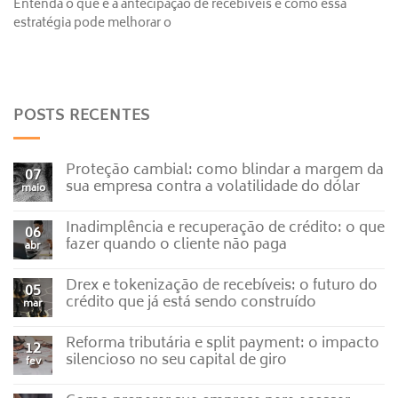
Entenda o que é a antecipação de recebíveis e como essa
estratégia pode melhorar o
POSTS RECENTES
Proteção cambial: como blindar a margem da
07
sua empresa contra a volatilidade do dólar
maio
Nenhum
comentário
Inadimplência e recuperação de crédito: o que
em
06
Proteção
fazer quando o cliente não paga
abr
cambial:
como
Nenhum
blindar
comentário
Drex e tokenização de recebíveis: o futuro do
a
em
05
margem
Inadimplência
crédito que já está sendo construído
mar
da
e
sua
recuperação
Nenhum
empresa
de
comentário
Reforma tributária e split payment: o impacto
contra
crédito:
em
12
a
o
Drex
silencioso no seu capital de giro
fev
volatilidade
que
e
do
fazer
tokenização
Nenhum
dólar
quando
de
comentário